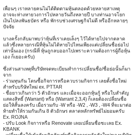
เพื่อนๆ เราหลายคนไม่ได้ติดตามหุ้นตลอดด้วยหลายสาเหตุ
อาจจะห่างหายวงการไปหลายวันถึงหลายปี บางท่านอาจโยก
เงินไปลงพันธบัตร หรือ พักรบช่วงเศรษฐกิจไม่ดี หรืออีกหลายๆ
ปัจจัย
บางครั้งกลับมาพบว่าหุ้นที่เราเคยเล็งๆ ไว้ได้หายไปจากตลาด
แล้วซึ่งหลายกรณีที่หุ้นไม่ได้หายไปไหนเพียงแต่เปลี่ยนชื่อย่อไป
เท่านั้นเอง (กรณีที่ หุ้นถูกลบออกไปเพราะความต้องการผู้ถือหุ้น
เอง ก็เยอะครับ)
ซึ่งส่วนสาเหตุที่บริษัทจดทะเบียนทำการเปลี่ยนชื่อ/ชื่อย่อนั้นก็มา
จาก
- ร่วมทุนกัน โดนซื้อกิจการหรือควบรวมกิจการ เลยตั้งชื่อใหม่
สำหรับบริษัทใหม่ ex. PTTAR
- ชื่อยาวเกินกว่า 5 ตัวอักษร และเมื่อจะออกหุ้นกู้ หรือใบสำคัญ
แสดงสิทธิ์ (Warrant) หรือ (Warrant 2,3,4) ก็เลยต้องเปลี่ยนชื่อ
ย่อให้สั้นลงครับ เมื่อรวมกับ -W หรือ -W2 , -W3 , -W4 ที่จะมาต่อ
ท้ายทำให้รวมกันเกิน 8 ตัวอักษร ตลาดหลักทรัพย์ไม่ยอมครับ
Ex. ROJNA
- ปรับ Look กิจการหรือ Renovate เลยเปลี่ยนชื่อซะเลย Ex.
KBANK