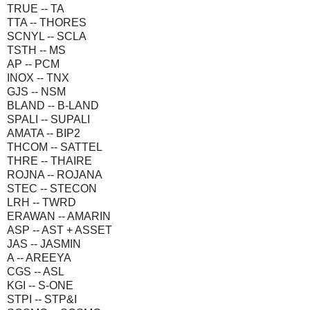
TRUE -- TA
TTA -- THORES
SCNYL -- SCLA
TSTH -- MS
AP -- PCM
INOX -- TNX
GJS -- NSM
BLAND -- B-LAND
SPALI -- SUPALI
AMATA -- BIP2
THCOM -- SATTEL
THRE -- THAIRE
ROJNA -- ROJANA
STEC -- STECON
LRH -- TWRD
ERAWAN -- AMARIN
ASP -- AST + ASSET
JAS -- JASMIN
A -- AREEYA
CGS -- ASL
KGI -- S-ONE
STPI -- STP&I